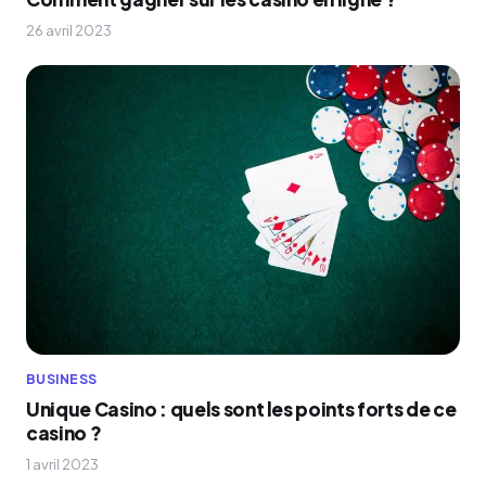
26 avril 2023
BUSINESS
Unique Casino : quels sont les points forts de ce
casino ?
1 avril 2023